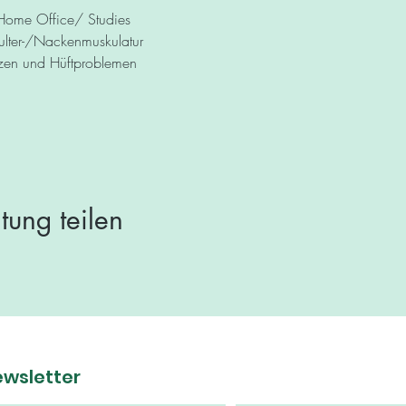
 Home Office/ Studies
ulter-/Nackenmuskulatur
zen und Hüftproblemen
tung teilen
ewsletter