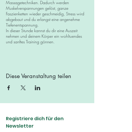
Massagetechniken. Dadurch werden
Muskelverspannungen gelöst, ganze
Faszienketten wieder geschmeidig, Stress wird
abgebaut und du erlangst eine angenehme
Tiefenentspannung.
In dieser Stunde kannst du dir eine Auszeit
nehmen und deinem Körper ein wohltuendes
und sanftes Training gönnen.
Das Training eignet sich für alle Fitnesslevels. Alle
Übungen werden auf eine gelenk- und
rückenschonende Weise instruiert.​
Diese Veranstaltung teilen
Registriere dich für den
Newsletter